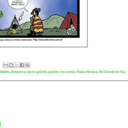
biloid's
,
Debiverso
,
dia do gaúcho
,
gaúcho
,
non sense
,
Patota Heroica
,
Rio Grande do Sul
,
!