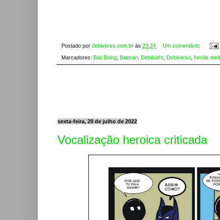
Postado por
debiverso.com.br
às
23:24
Um comentário:
Marcadores:
Bati Boing
,
Batman
,
Debiloid's
,
Debiverso
,
heróis miri
sexta-feira, 29 de julho de 2022
Vocalização heroica criticada