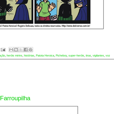
ução
,
heróis mirins
,
histórias
,
Patota Heroica
,
Picheboy
,
super-heróis
,
tiras
,
vigilantes
,
voz
Farroupilha