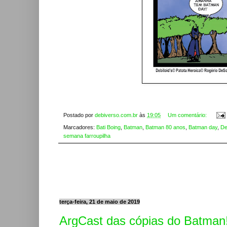
Postado por
debiverso.com.br
às
19:05
Um comentário:
Marcadores:
Bati Boing
,
Batman
,
Batman 80 anos
,
Batman day
,
De
semana farroupilha
terça-feira, 21 de maio de 2019
ArgCast das cópias do Batman