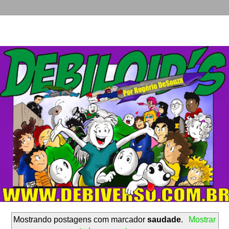
Mostrando postagens com marcador
saudade
.
Mostrar