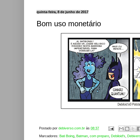
quinta-feira, 8 de junho de 2017
Bom uso monetário
Postado por
debiverso.com.br
às
08:37
Marcadores:
Bati Boing
,
Batman
,
com preparo
,
Debiloid's
,
Debiver