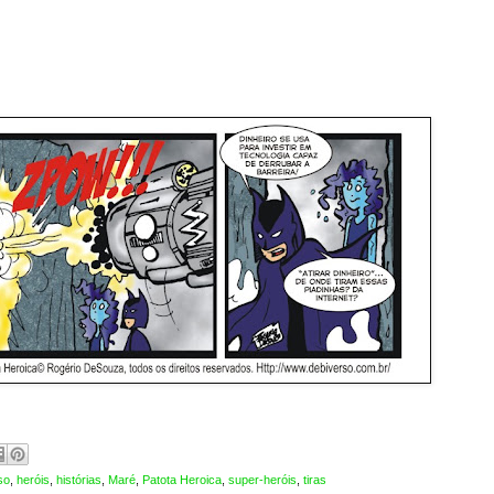
so
,
heróis
,
histórias
,
Maré
,
Patota Heroica
,
super-heróis
,
tiras