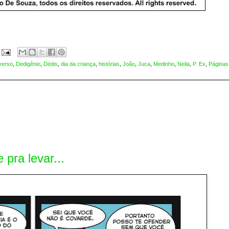
verso
,
Dedigênio
,
Dédis
,
dia da criança
,
histórias
,
João
,
Juca
,
Medinho
,
Neila
,
P. Ex
,
Páginas
ra levar...