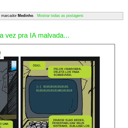
m marcador
Medinho
.
Mostrar todas as postagens
vez pra IA malvada...