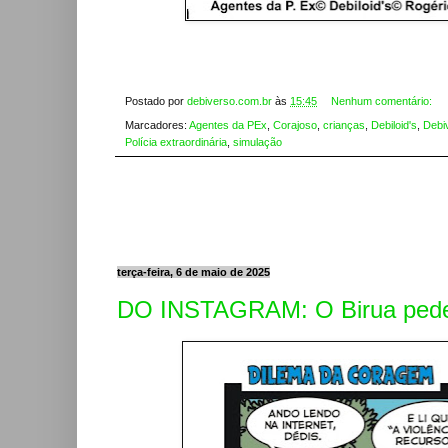
Postado por
debiverso.com.br
às
15:45
Nenhum comentário:
Marcadores:
Agentes da PEx
,
Corajoso
,
crianças
,
Debiloid's
,
Debi
Polícia extraordinária
,
simulação
terça-feira, 6 de maio de 2025
DO INSTAGRAM: O Birua pede p