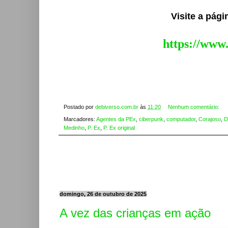
Visite a pág
https://www
Postado por
debiverso.com.br
às
11:20
Nenhum comentário:
Marcadores:
Agentes da PEx
,
ciberpunk
,
computador
,
Corajoso
,
D
Medinho
,
P. Ex
,
P. Ex original
domingo, 26 de outubro de 2025
A vez das crianças em ação