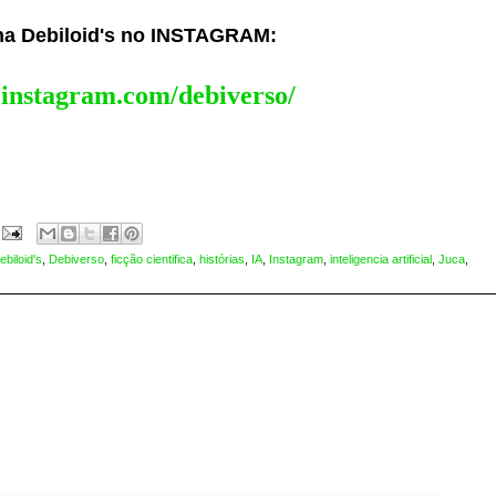
ina Debiloid's no INSTAGRAM:
.instagram.com/debiverso/
ebiloid's
,
Debiverso
,
ficção cientifica
,
histórias
,
IA
,
Instagram
,
inteligencia artificial
,
Juca
,