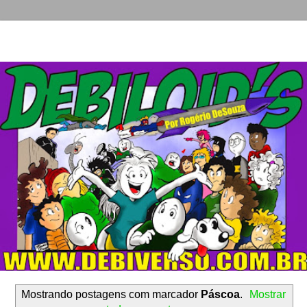
Mostrando postagens com marcador
Páscoa
.
Mostrar