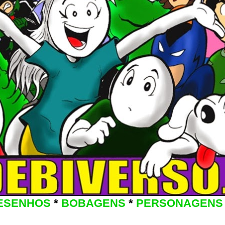
ESENHOS
*
BOBAGENS
*
PERSONAGENS