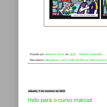
Postado por
debiverso.com.br
às
18:07
Nenhum comentário:
Marcadores:
Alienígenas
,
Carol
,
coelho da Páscoa
,
Debi reverso
,
sábado, 7 de outubro de 2023
Indo para o curso marcial