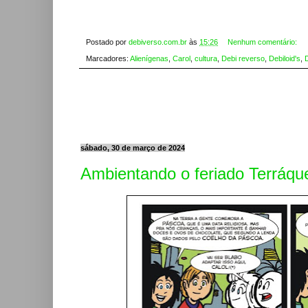
Postado por
debiverso.com.br
às
15:26
Nenhum comentário:
Marcadores:
Alienígenas
,
Carol
,
cultura
,
Debi reverso
,
Debiloid's
,
sábado, 30 de março de 2024
Ambientando o feriado Terráqu