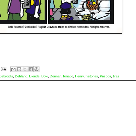
Debiloid's
,
Detilland
,
Dlenda
,
Doki
,
Donnan
,
feriado
,
Henry
,
histórias
,
Páscoa
,
tiras