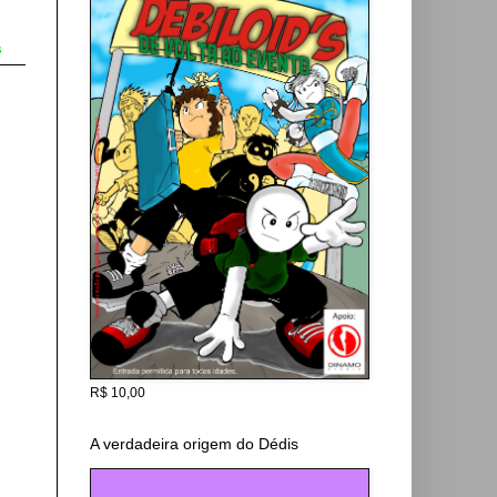
s
R$ 10,00
A verdadeira origem do Dédis