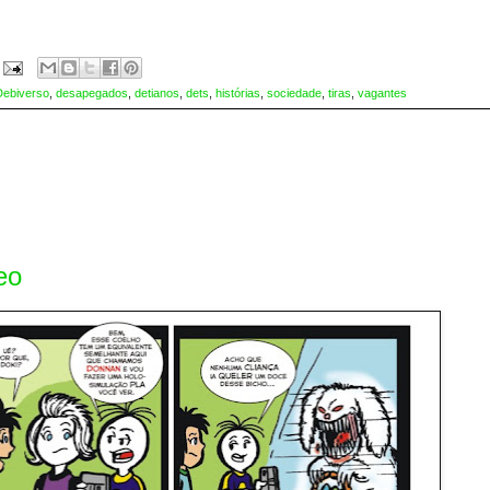
Debiverso
,
desapegados
,
detianos
,
dets
,
histórias
,
sociedade
,
tiras
,
vagantes
eo