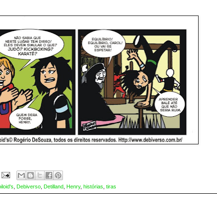
iloid's
,
Debiverso
,
Detilland
,
Henry
,
histórias
,
tiras