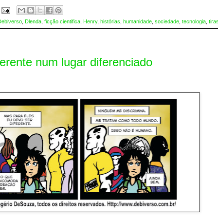
Debiverso
,
Dlenda
,
ficção cientifica
,
Henry
,
histórias
,
humanidade
,
sociedade
,
tecnologia
,
tira
ente num lugar diferenciado