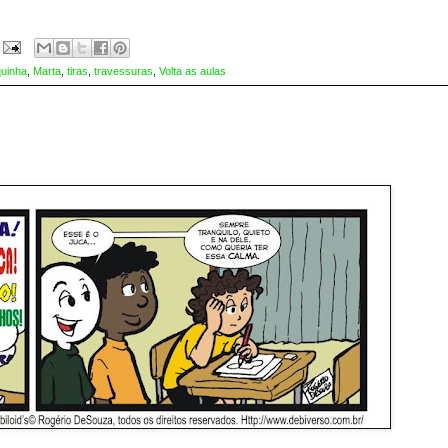
uinha
,
Marta
,
tiras
,
travessuras
,
Volta as aulas