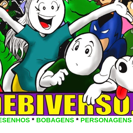
ESENHOS
*
BOBAGENS
*
PERSONAGENS