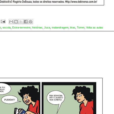
o
,
escola
,
Extra-terrestre
,
histórias
,
Juca
,
malandragem
,
tiras
,
Tomm
,
Volta as aulas