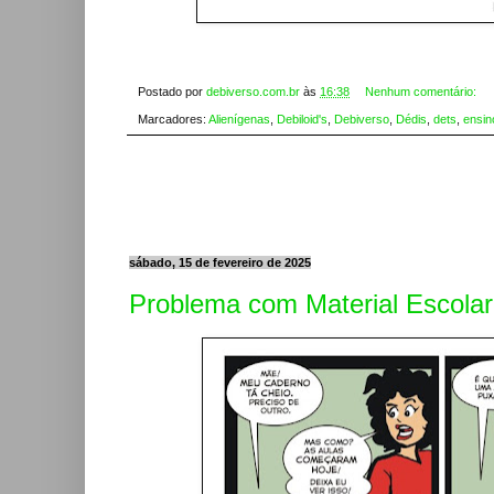
Postado por
debiverso.com.br
às
16:38
Nenhum comentário:
Marcadores:
Alienígenas
,
Debiloid's
,
Debiverso
,
Dédis
,
dets
,
ensin
sábado, 15 de fevereiro de 2025
Problema com Material Escolar