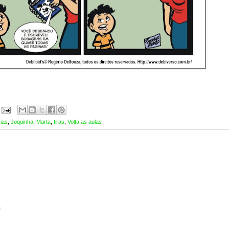
rias
,
Joquinha
,
Marta
,
tiras
,
Volta as aulas
o