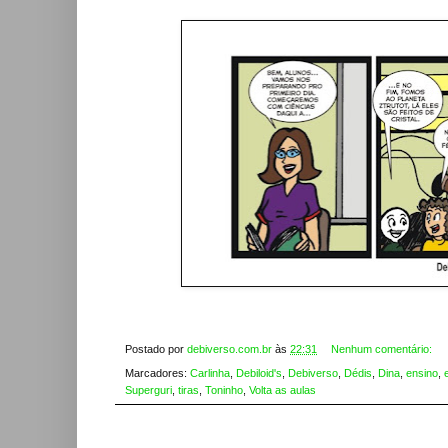
Postado por
debiverso.com.br
às
22:31
Nenhum comentário:
Marcadores:
Carlinha
,
Debiloid's
,
Debiverso
,
Dédis
,
Dina
,
ensino
,
Superguri
,
tiras
,
Toninho
,
Volta as aulas