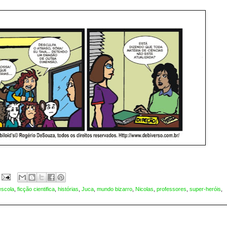
escola
,
ficção cientifica
,
histórias
,
Juca
,
mundo bizarro
,
Nicolas
,
professores
,
super-heróis
,