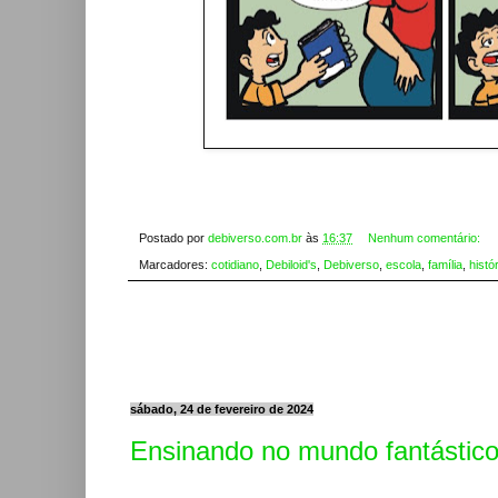
Postado por
debiverso.com.br
às
16:37
Nenhum comentário:
Marcadores:
cotidiano
,
Debiloid's
,
Debiverso
,
escola
,
família
,
histó
sábado, 24 de fevereiro de 2024
Ensinando no mundo fantástic