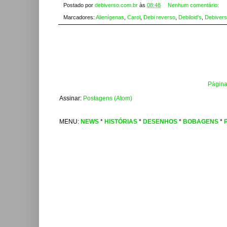
Postado por
debiverso.com.br
às
08:48
Nenhum comentário:
Marcadores:
Alienígenas
,
Carol
,
Debi reverso
,
Debiloid's
,
Debiver
Página 
Assinar:
Postagens (Atom)
MENU:
NEWS
*
HISTÓRIAS
*
DESENHOS
*
BOBAGENS
*