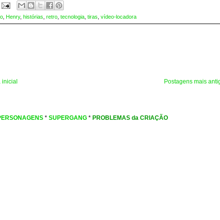
so
,
Henry
,
histórias
,
retro
,
tecnologia
,
tiras
,
vídeo-locadora
inicial
Postagens mais anti
PERSONAGENS
*
SUPERGANG
*
PROBLEMAS da CRIAÇÃO