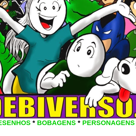
ESENHOS
*
BOBAGENS
*
PERSONAGENS