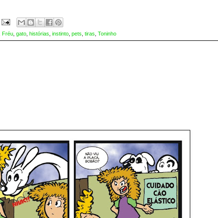
,
Fréu
,
gato
,
histórias
,
instinto
,
pets
,
tiras
,
Toninho