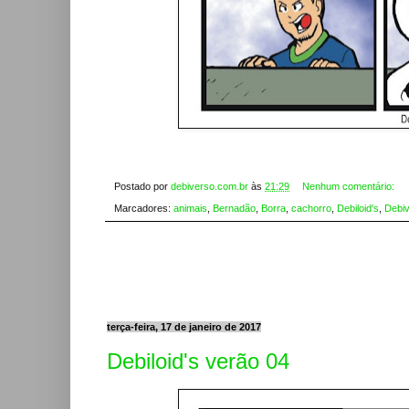
Postado por
debiverso.com.br
às
21:29
Nenhum comentário:
Marcadores:
animais
,
Bernadão
,
Borra
,
cachorro
,
Debiloid's
,
Debi
terça-feira, 17 de janeiro de 2017
Debiloid's verão 04