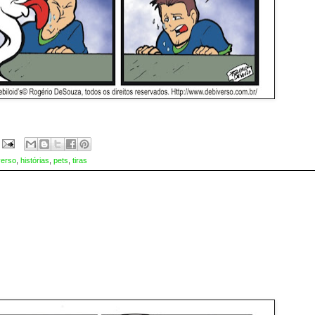
verso
,
histórias
,
pets
,
tiras