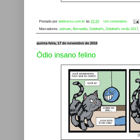
Postado por
debiverso.com.br
às
22:20
Um comentário:
Marcadores:
animais
,
Bernadão
,
Debiloid's
,
Debiloid's verão 2017
,
quinta-feira, 17 de novembro de 2016
Ódio insano felino