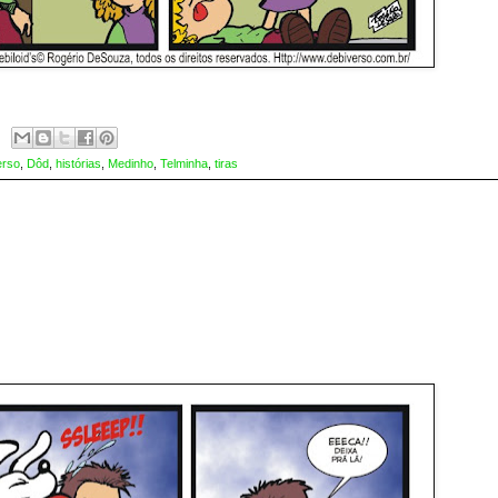
erso
,
Dôd
,
histórias
,
Medinho
,
Telminha
,
tiras