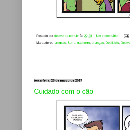
Postado por
debiverso.com.br
às
22:28
Um comentário:
Marcadores:
animais
,
Borra
,
cachorro
,
crianças
,
Debiloid's
,
Debiv
terça-feira, 28 de março de 2017
Cuidado com o cão