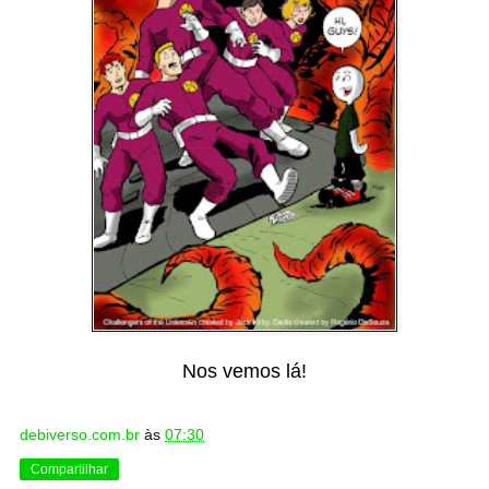
Nos vemos lá!
debiverso.com.br
às
07:30
Compartilhar