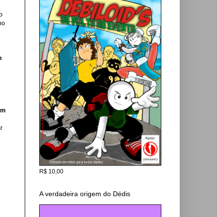
o
mo
m
em
r
R$ 10,00
A verdadeira origem do Dédis