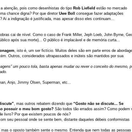
a atenção, pois como desenhistas do tipo
Rob Liefield
estão no mercado
ma chance digna? Por que diretor
Uwe Boll
consegue fazer adaptações
 Ai a indignação é justificada, mas apesar disso eles continuam...
e obras cai de nível. Como o caso de Frank Miller, Jeph Loeb, John Byrne, Ge
blico após sua morte)... O público é implacável e de memória curta...
sonagem
, isto é, um ser fictício. Muitos deles são em parte erros de aborda
ntém. Outros, considerados ultrapassados e inúteis são mantidos por sua
nagens” um pouco tola, basta apenas mudar ou rever o conceito do mesmo, p
ado.
man, Anjo, Jimmy Olsen, Superman, etc...
discute”
, mas outros rebatem dizendo que
“Gosto não se discute... Se
ão possuir o meu bom gosto?
São todos tão errados assim? Como podem 
 de livro? Por que existem poucos de nós?
 com seu pessoal onde se sente bem, distante daqueles débeis conformistas
har, mas o oposto também sente o mesmo. Entenda que nem todas as pessoas