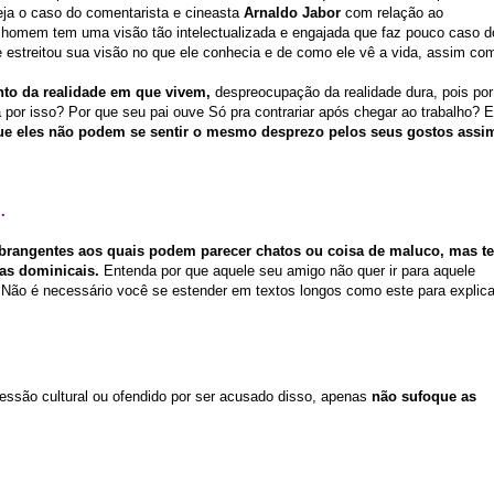
ja o caso do comentarista e cineasta
Arnaldo Jabor
com relação ao
o homem tem uma visão tão intelectualizada e engajada que faz pouco caso d
e estreitou sua visão no que ele conhecia e de como ele vê a vida, assim co
to da realidade em que vivem,
despreocupação da realidade dura, pois por
por isso? Por que seu pai ouve Só pra contrariar após chegar ao trabalho? E
ue eles não podem se sentir o mesmo desprezo pelos seus gostos assi
.
brangentes aos quais podem parecer chatos ou coisa de maluco, mas t
as dominicais.
Entenda por que aquele seu amigo não quer ir para aquele
Não é necessário você se estender em textos longos como este para explica
essão cultural ou ofendido por ser acusado disso, apenas
não sufoque as