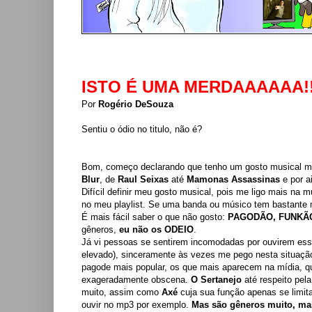
ISTO É UMA MERDAAAAAA!!
Por
Rogério DeSouza
Sentiu o ódio no titulo, não é?
Bom, começo declarando que tenho um gosto musical mu
Blur
, de
Raul Seixas
até
Mamonas Assassinas
e por ai
Difícil definir meu gosto musical, pois me ligo mais na
no meu playlist. Se uma banda ou músico tem bastante
É mais fácil saber o que não gosto:
PAGODÃO, FUNKÃO
gêneros,
eu não os ODEIO
.
Já vi pessoas se sentirem incomodadas por ouvirem es
elevado), sinceramente às vezes me pego nesta situaçã
pagode mais popular, os que mais aparecem na mídia, 
exageradamente obscena.
O Sertanejo
até respeito pel
muito, assim como
Axé
cuja sua função apenas se limit
ouvir no mp3 por exemplo.
Mas são gêneros muito, mas