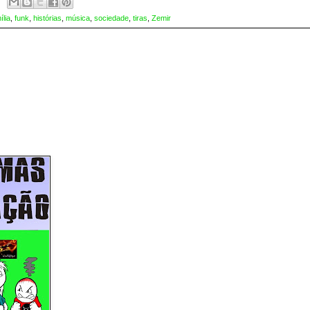
ília
,
funk
,
histórias
,
música
,
sociedade
,
tiras
,
Zemir