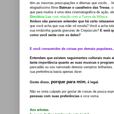
têm as mesmas preocupações e dilemas que vocês... Ve
elogiadíssimo filme
Batman o cavalheiro das Trevas
, 
que para muitos é uma obra cinematográfica de ação, el
Dioclécio Luz
com relação com a Turma da Mônica.
Ambos não parecem entender que há certo relaxamen
que você acha que sua mãe vê novela? Você a acha tola 
sua irmãzinha guarda gravuras de Crepúsculo?
E será q
como você sente com os deles?
E você consumidor de coisas por demais populares..
Entendam que existem seguimentos culturais mais a
tanta importância quanto as suas musicas e program
pancadão ou seu namorado detesta vampiros brilhantes. 
sua preferência basta apenas dizer:
porque para mim
Gosto disso,
, é legal.
Não se sinta culpado por gostar de coisas de pouca expr
pessoas com suas preferências
e vice versa.
Aos artistas.