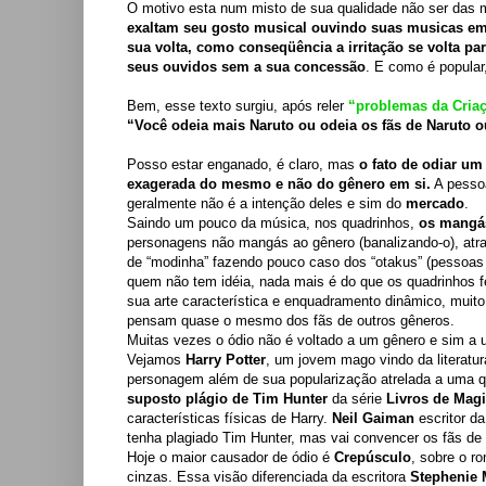
O motivo esta num misto de sua qualidade não ser das 
exaltam seu gosto musical ouvindo suas musicas em
sua volta, como conseqüência a irritação se volta pa
seus ouvidos sem a sua concessão
. E como é popular
Bem, esse texto surgiu, após reler
“problemas da Cria
“Você odeia mais Naruto ou odeia os fãs de Naruto 
Posso estar enganado, é claro, mas
o fato de odiar um
exagerada do mesmo e não do gênero em si.
A pessoa
geralmente não é a intenção deles e sim do
mercado
.
Saindo um pouco da música, nos quadrinhos,
os mangás
personagens não mangás ao gênero (banalizando-o), atra
de “modinha” fazendo pouco caso dos “otakus” (pessoas
quem não tem idéia, nada mais é do que os quadrinhos 
sua arte característica e enquadramento dinâmico, muit
pensam quase o mesmo dos fãs de outros gêneros.
Muitas vezes o ódio não é voltado a um gênero e sim a um
Vejamos
Harry Potter
, um jovem mago vindo da literatu
personagem além de sua popularização atrelada a uma q
suposto plágio de Tim Hunter
da série
Livros de Mag
características físicas de Harry.
Neil Gaiman
escritor da
tenha plagiado Tim Hunter, mas vai convencer os fãs de 
Hoje o maior causador de ódio é
Crepúsculo
, sobre o r
cinzas. Essa visão diferenciada da escritora
Stephenie 