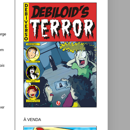
orge
gem
ois
ver
À VENDA