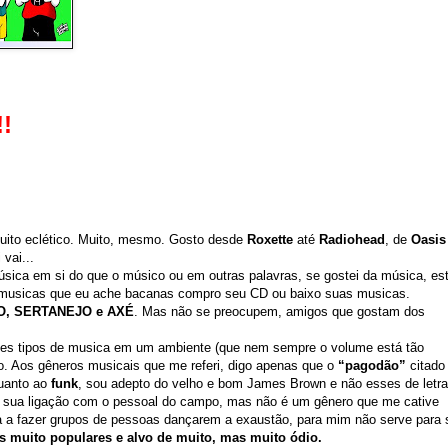
!
ito eclético. Muito, mesmo. Gosto desde
Roxette
até
Radiohead
, de
Oasis
 vai...
 música em si do que o músico ou em outras palavras, se gostei da música, es
 musicas que eu ache bacanas compro seu CD ou baixo suas musicas.
, SERTANEJO e AXÉ
. Mas não se preocupem, amigos que gostam dos
ses tipos de musica em um ambiente (que nem sempre o volume está tão
o. Aos gêneros musicais que me referi, digo apenas que o
“pagodão”
citado
quanto ao
funk
, sou adepto do velho e bom James Brown e não esses de letra
a sua ligação com o pessoal do campo, mas não é um gênero que me cative
a a fazer grupos de pessoas dançarem a exaustão, para mim não serve para 
 muito populares e alvo de muito, mas muito ódio.