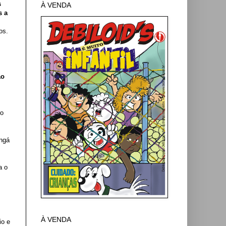
s
À VENDA
s a
os.
ão
ro
angá
a o
À VENDA
io e