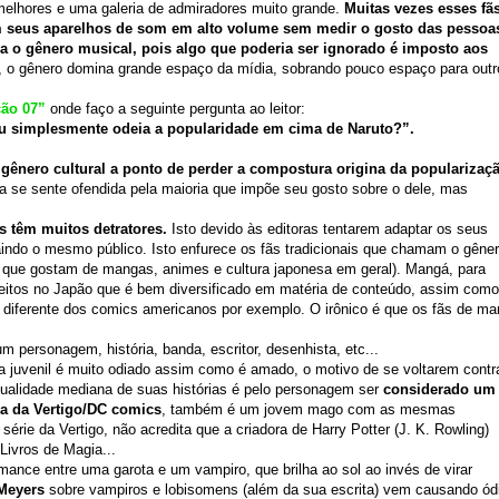
melhores e uma galeria de admiradores muito grande.
Muitas vezes esses fã
 seus aparelhos de som em alto volume sem medir o gosto das pessoa
ra o gênero musical, pois algo que poderia ser ignorado é imposto aos
, o gênero domina grande espaço da mídia, sobrando pouco espaço para outr
ção 07”
onde faço a seguinte pergunta ao leitor:
ou simplesmente odeia a popularidade em cima de Naruto?”.
 gênero cultural a ponto de perder a compostura origina da popularizaç
 se sente ofendida pela maioria que impõe seu gosto sobre o dele, mas
 têm muitos detratores.
Isto devido às editoras tentarem adaptar os seus
indo o mesmo público. Isto enfurece os fãs tradicionais que chamam o gêne
 que gostam de mangas, animes e cultura japonesa em geral). Mangá, para
feitos no Japão que é bem diversificado em matéria de conteúdo, assim como
o diferente dos comics americanos por exemplo. O irônico é que os fãs de m
 personagem, história, banda, escritor, desenhista, etc...
ra juvenil é muito odiado assim como é amado, o motivo de se voltarem contr
ualidade mediana de suas histórias é pelo personagem ser
considerado um
ia da Vertigo/DC comics
, também é um jovem mago com as mesmas
 série da Vertigo, não acredita que a criadora de Harry Potter (J. K. Rowling)
Livros de Magia...
omance entre uma garota e um vampiro, que brilha ao sol ao invés de virar
Meyers
sobre vampiros e lobisomens (além da sua escrita) vem causando ód