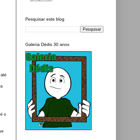
Pesquisar este blog
Galeria Dédis 30 anos
até
ta
 é o
se