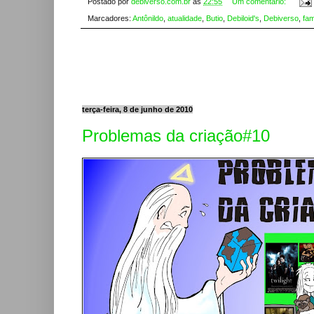
Postado por
debiverso.com.br
às
22:55
Um comentário:
Marcadores:
Antônildo
,
atualidade
,
Butio
,
Debiloid's
,
Debiverso
,
fam
terça-feira, 8 de junho de 2010
Problemas da criação#10