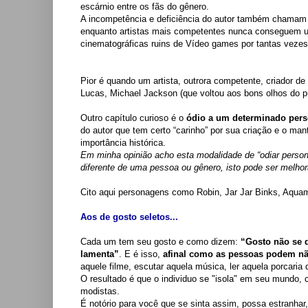
escárnio entre os fãs do gênero.
A incompetência e deficiência do autor também chamam 
enquanto artistas mais competentes nunca conseguem u
cinematográficas ruins de Vídeo games por tantas vezes?
Pior é quando um artista, outrora competente, criador d
Lucas, Michael Jackson (que voltou aos bons olhos do pú
Outro capítulo curioso é o
ódio a um determinado per
do autor que tem certo “carinho” por sua criação e o ma
importância histórica.
Em minha opinião acho esta modalidade de “odiar perso
diferente de uma pessoa ou gênero, isto pode ser melhor
Cito aqui personagens como Robin, Jar Jar Binks, Aqua
Aos de gosto seletos...
Cada um tem seu gosto e como dizem:
“Gosto não se 
lamenta”
. E é isso,
afinal como as pessoas podem n
aquele filme, escutar aquela música, ler aquela porcaria
O resultado é que o individuo se "isola" em seu mundo,
modistas.
É notório para você que se sinta assim, possa estran