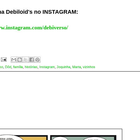
ina Debiloid's no INSTAGRAM:
ww.instagram.com/debiverso/
so
,
Dôd
,
família
,
histórias
,
Instagram
,
Joquinha
,
Marta
,
vizinhos