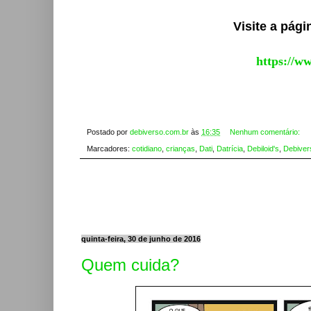
Visite a pág
https://w
Postado por
debiverso.com.br
às
16:35
Nenhum comentário:
Marcadores:
cotidiano
,
crianças
,
Dati
,
Datrícia
,
Debiloid's
,
Debiver
quinta-feira, 30 de junho de 2016
Quem cuida?