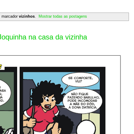
m marcador
vizinhos
.
Mostrar todas as postagens
quinha na casa da vizinha