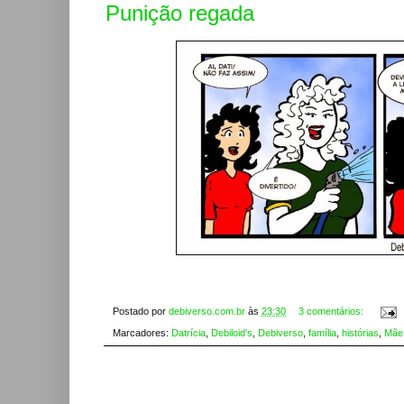
Punição regada
Postado por
debiverso.com.br
às
23:30
3 comentários:
Marcadores:
Datrícia
,
Debiloid's
,
Debiverso
,
família
,
histórias
,
Mãe