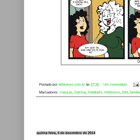
Postado por
debiverso.com.br
às
07:30
Um comentário:
Marcadores:
crianças
,
Datrícia
,
Debiloid's
,
Debiverso
,
Dôd
,
família
quinta-feira, 4 de dezembro de 2014