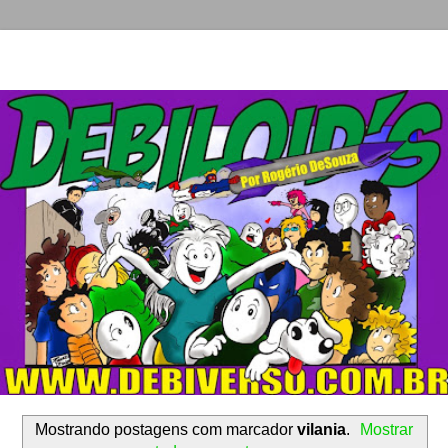
Mostrando postagens com marcador
vilania
.
Mostrar