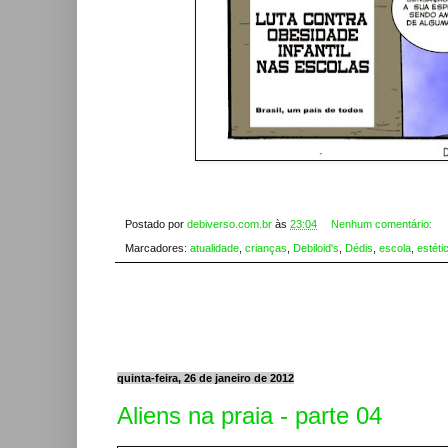
Postado por
debiverso.com.br
às
23:04
Nenhum comentário:
Marcadores:
atualidade
,
crianças
,
Debiloid's
,
Dédis
,
escola
,
estéti
quinta-feira, 26 de janeiro de 2012
Aliens na praia - parte 04