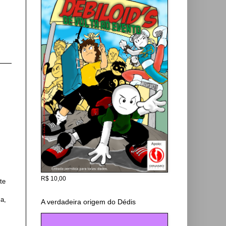
R$ 10,00
te
a,
A verdadeira origem do Dédis