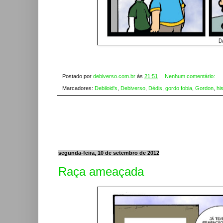
Postado por
debiverso.com.br
às
21:51
Nenhum comentário:
Marcadores:
Debiloid's
,
Debiverso
,
Dédis
,
gordo fobia
,
Gordon
,
hi
segunda-feira, 10 de setembro de 2012
Raça ameaçada