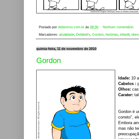
Postado por
debiverso.com.br
às
08:00
Nenhum comentário:
Marcadores:
atualidade
,
Debiloid's
,
Gordon
,
histórias
,
infantil
,
obes
quinta-feira, 11 de novembro de 2010
Gordon
Idade:
10 a
Cabelos :
p
Olhos:
cas
Carater:
tal
Gordon é u
correto", e
Embora ain
mas não te
preocupaçã