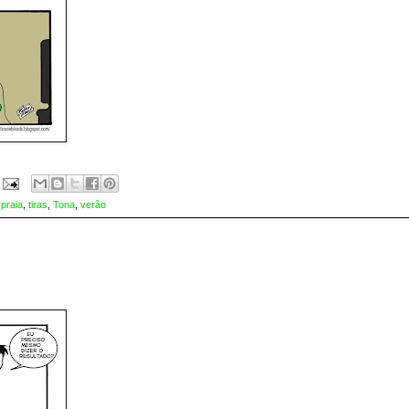
,
praia
,
tiras
,
Tona
,
verão