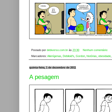
Postado por
debiverso.com.br
às
23:30
Nenhum comentário:
Marcadores:
Alienígenas
,
Debiloid's
,
Gordon
,
histórias
,
obesidade
quinta-feira, 1 de dezembro de 2011
A pesagem