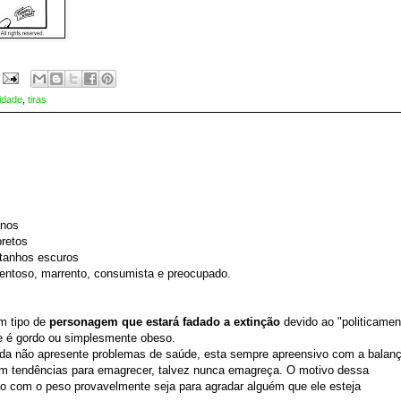
idade
,
tiras
nos
retos
tanhos escuros
entoso, marrento, consumista e preocupado.
m tipo de
personagem que estará fadado a extinção
devido ao "politicamen
le é gordo ou simplesmente obeso.
da não apresente problemas de saúde, esta sempre apreensivo com a balanç
m tendências para emagrecer, talvez nunca emagreça. O motivo dessa
o com o peso provavelmente seja para agradar alguém que ele esteja