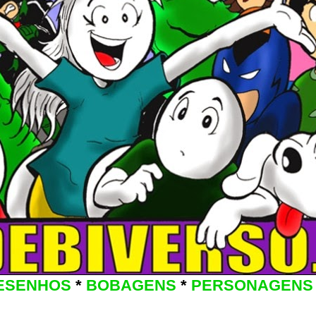
ESENHOS
*
BOBAGENS
*
PERSONAGENS