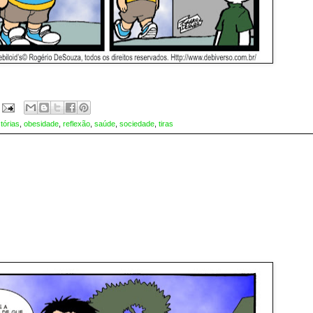
stórias
,
obesidade
,
reflexão
,
saúde
,
sociedade
,
tiras