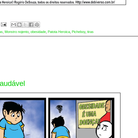
as
,
Monstro nojento
,
obesidade
,
Patota Heroica
,
Picheboy
,
tiras
saudável