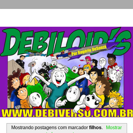
Mostrando postagens com marcador
filhos
.
Mostrar