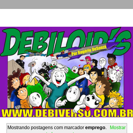
Mostrando postagens com marcador
emprego
.
Mostrar