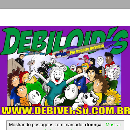
Mostrando postagens com marcador
doença
.
Mostrar