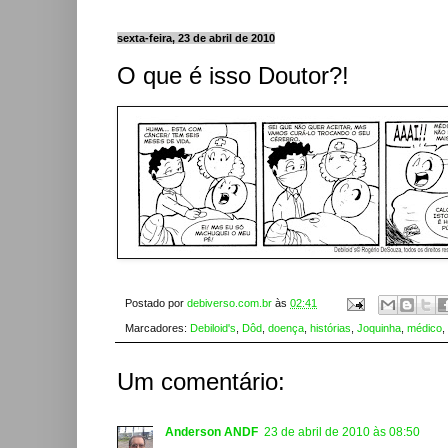
sexta-feira, 23 de abril de 2010
O que é isso Doutor?!
Postado por
debiverso.com.br
às
02:41
Marcadores:
Debiloid's
,
Dôd
,
doença
,
histórias
,
Joquinha
,
médico
,
Um comentário:
Anderson ANDF
23 de abril de 2010 às 08:50