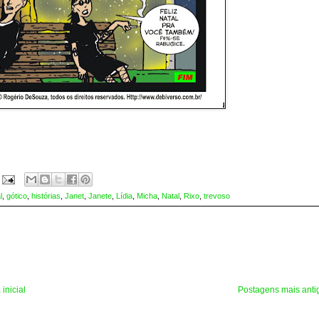
l
,
gótico
,
histórias
,
Janet
,
Janete
,
Lídia
,
Micha
,
Natal
,
Rixo
,
trevoso
inicial
Postagens mais anti