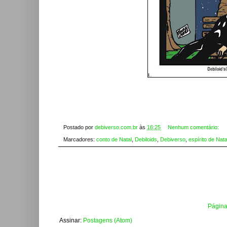
Postado por
debiverso.com.br
às
16:25
Nenhum comentário:
Marcadores:
conto de Natal
,
Debiloids
,
Debiverso
,
espírito de Nata
Página 
Assinar:
Postagens (Atom)