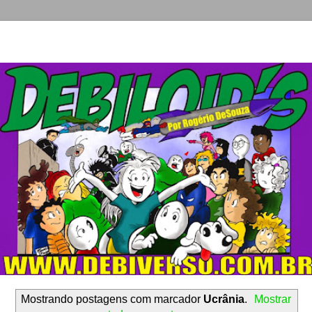
Mostrando postagens com marcador
Ucrânia
.
Mostrar