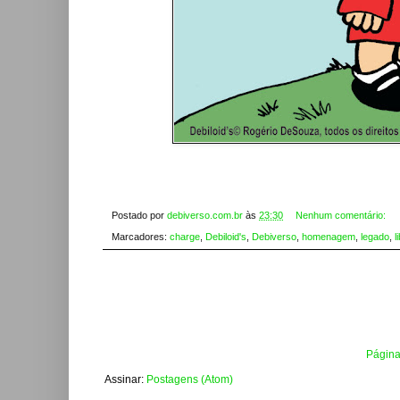
Postado por
debiverso.com.br
às
23:30
Nenhum comentário:
Marcadores:
charge
,
Debiloid's
,
Debiverso
,
homenagem
,
legado
,
l
Página 
Assinar:
Postagens (Atom)