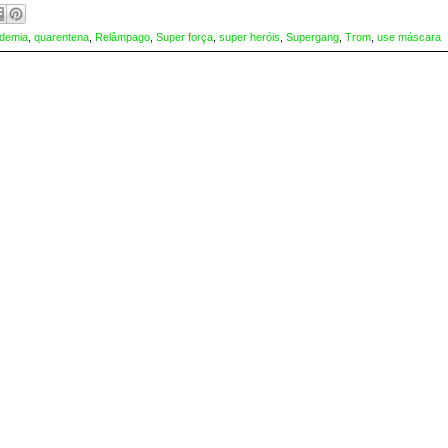
demia
,
quarentena
,
Relâmpago
,
Super força
,
super heróis
,
Supergang
,
Trom
,
use máscara