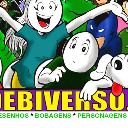
ESENHOS
*
BOBAGENS
*
PERSONAGENS