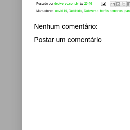
Postado por
debiverso.com.br
às
23:46
Marcadores:
covid 19
,
Debiloid's
,
Debiverso
,
heróis sombrios
,
pan
Nenhum comentário:
Postar um comentário