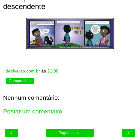
descendente
debiverso.com.br
às
21:00
Compartilhar
Nenhum comentário:
Postar um comentário
‹
›
Página inicial