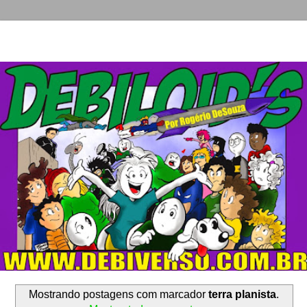
Mostrando postagens com marcador
terra planista
.