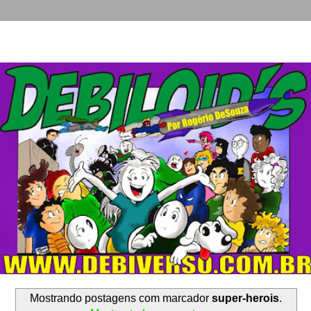
Mostrando postagens com marcador
super-herois
.