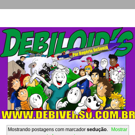
Mostrando postagens com marcador
sedução
.
Mostrar