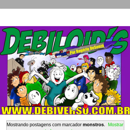
Mostrando postagens com marcador
monstros
.
Mostrar