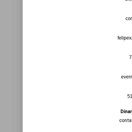
con
felipe
7
even
51
Dína
conta