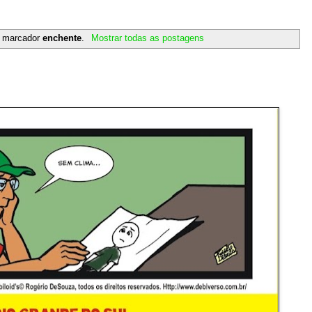
m marcador
enchente
.
Mostrar todas as postagens