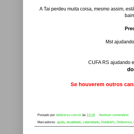
A Tai perdeu muita coisa, mesmo assim, es
bair
Pre
Mst ajudando
CUFA RS ajudando e 
do
Se houverem outros cana
Postado por
debiverso.com.br
às
13:18
Nenhum comentário:
Marcadores:
ajuda
,
atualidade
,
calamidade
,
Debiloid's
,
Debiverso
,