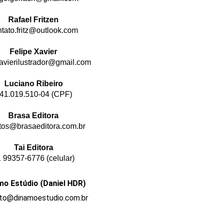
Rafael Fritzen
tato.fritz@outlook.com
Felipe Xavier
xavierilustrador@gmail.com
Luciano Ribeiro
41.019.510-04 (CPF)
Brasa Editora
tos@brasaeditora.com.br
Tai Editora
 99357-6776 (celular)
mo Estúdio (Daniel HDR)
to@dinamoestudio.com.br