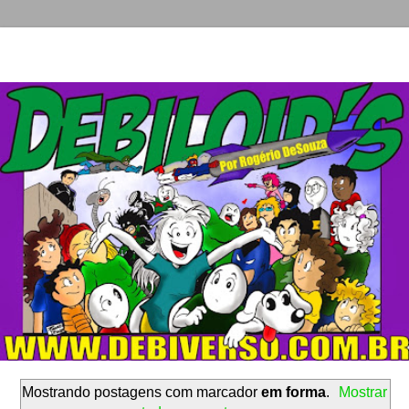
Mostrando postagens com marcador
em forma
.
Mostrar