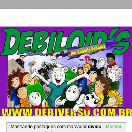
Mostrando postagens com marcador
divida
.
Mostrar