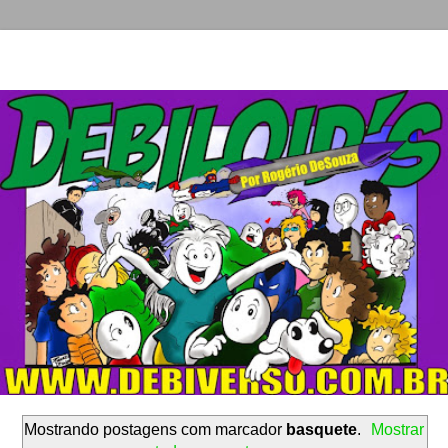
Mostrando postagens com marcador
basquete
.
Mostrar