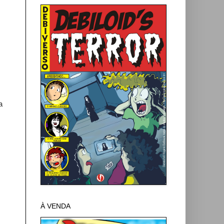
a
À VENDA