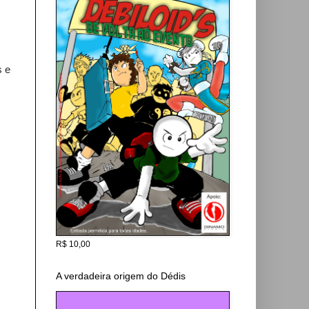
s e
R$ 10,00
A verdadeira origem do Dédis