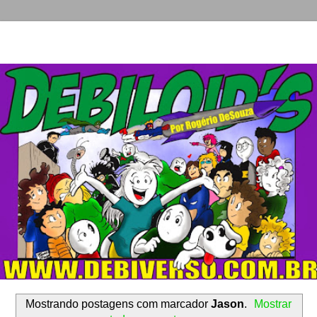
Mostrando postagens com marcador
Jason
.
Mostrar