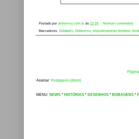
Postado por
debiverso.com.br
às
22:25
Nenhum comentário:
Marcadores:
Debiloid's
,
Debiverso
,
empoderamento feminino
,
femi
Página 
Assinar:
Postagens (Atom)
MENU:
NEWS
*
HISTÓRIAS
*
DESENHOS
*
BOBAGENS
*