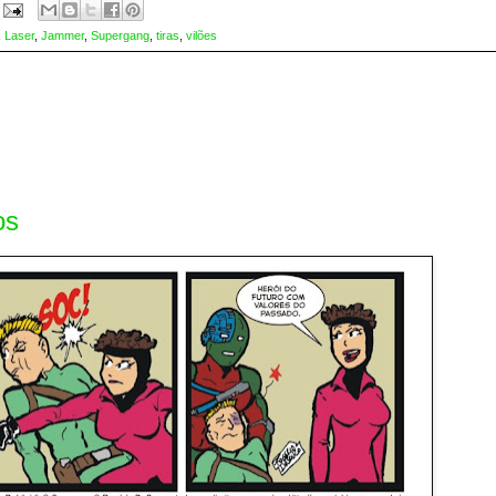
 Laser
,
Jammer
,
Supergang
,
tiras
,
vilões
os