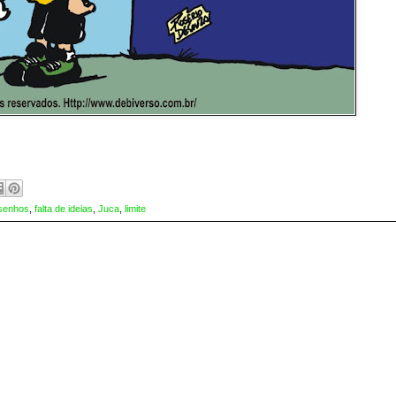
senhos
,
falta de ideias
,
Juca
,
limite