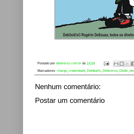
Postado por
debiverso.com.br
às
14:04
Marcadores:
charge
,
criatividade
,
Debiloid's
,
Debiverso
,
Dédis
,
de
Nenhum comentário:
Postar um comentário