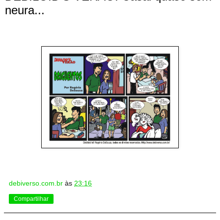
neura...
debiverso.com.br
às
23:16
Compartilhar