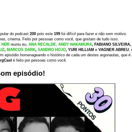
pular do podcast
200
pois este
199
foi difícil para fazer e não sem motivo.
es, cinema. Feito por pessoas como você, que gostam de tudo isso.
 HDR
reuniu eu,
ANA RECALDE
,
ANDY NAKAMURA
, FABIANO SILVEIRA,
UZ
,
MARCOS DARK
,
SANDRO HOJO
, YURI HILLIAM
e
VAGNER ABREU
,
 Um episódio homenageando o histórico de cada um destes argonautas, que é 
rgCast
é feito por pessoas como você.
om episódio!