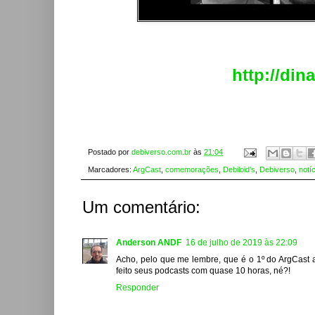
http://din
Postado por
debiverso.com.br
às
21:04
Marcadores:
ArgCast
,
comemorações
,
Debiloid's
,
Debiverso
,
notíc
Um comentário:
Anderson ANDF
16 de julho de 2019 às 22:09
Acho, pelo que me lembre, que é o 1º do ArgCast 
feito seus podcasts com quase 10 horas, né?!
Responder