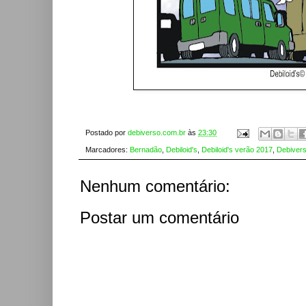
Postado por
debiverso.com.br
às
23:30
Marcadores:
Bernadão
,
Debiloid's
,
Debiloid's verão 2017
,
Debiver
Nenhum comentário:
Postar um comentário