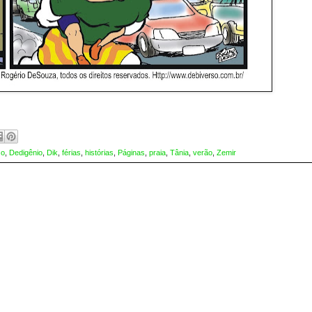
so
,
Dedigênio
,
Dik
,
férias
,
histórias
,
Páginas
,
praia
,
Tânia
,
verão
,
Zemir