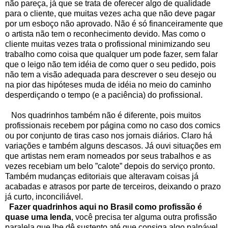
não pareça, já que se trata de oferecer algo de qualidade
para o cliente, que muitas vezes acha que não deve pagar
por um esboço não aprovado. Não é só financeiramente que
o artista não tem o reconhecimento devido. Mas como o
cliente muitas vezes trata o profissional minimizando seu
trabalho como coisa que qualquer um pode fazer, sem falar
que o leigo não tem idéia de como quer o seu pedido, pois
não tem a visão adequada para descrever o seu desejo ou
na pior das hipóteses muda de idéia no meio do caminho
desperdiçando o tempo (e a paciência) do profissional.
Nos quadrinhos também não é diferente, pois muitos
profissionais recebem por página como no caso dos comics
ou por conjunto de tiras caso nos jornais diários. Claro há
variações e também alguns descasos. Já ouvi situações em
que artistas nem eram nomeados por seus trabalhos e as
vezes recebiam um belo ”calote” depois do serviço pronto.
Também mudanças editoriais que alteravam coisas já
acabadas e atrasos por parte de terceiros, deixando o prazo
já curto, inconciliável.
Fazer quadrinhos aqui no Brasil como profissão é
quase uma lenda
, você precisa ter alguma outra profissão
paralela que lhe dê sustento até que consiga algo palpável