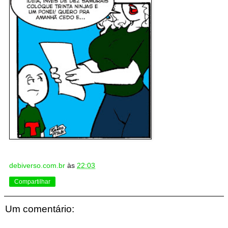
debiverso.com.br
às
22:03
Compartilhar
Um comentário: