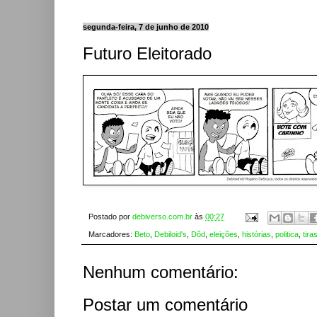
segunda-feira, 7 de junho de 2010
Futuro Eleitorado
Postado por
debiverso.com.br
às
00:27
Marcadores:
Beto
,
Debiloid's
,
Dôd
,
eleições
,
histórias
,
politica
,
tira
Nenhum comentário:
Postar um comentário