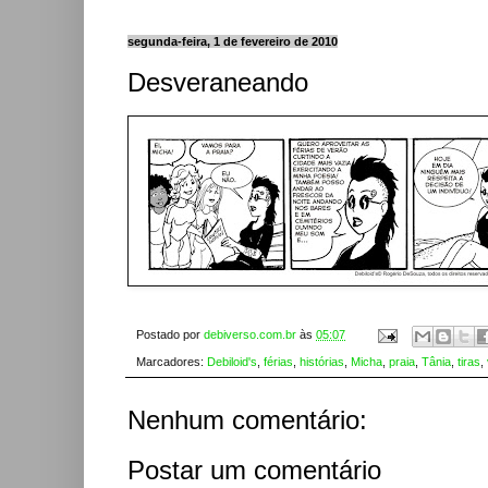
segunda-feira, 1 de fevereiro de 2010
Desveraneando
Postado por
debiverso.com.br
às
05:07
Marcadores:
Debiloid's
,
férias
,
histórias
,
Micha
,
praia
,
Tânia
,
tiras
,
Nenhum comentário:
Postar um comentário