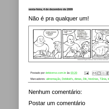
sexta-feira, 4 de dezembro de 2009
Não é pra qualquer um!
Postado por
debiverso.com.br
às
03:20
Marcadores:
alimentação
,
Debiloid's
,
dietas
,
Dik
,
histórias
,
Tânia
,
t
Nenhum comentário:
Postar um comentário