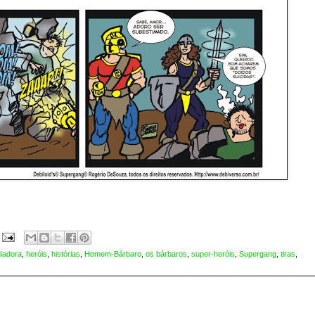
iadora
,
heróis
,
histórias
,
Homem-Bárbaro
,
os bárbaros
,
super-heróis
,
Supergang
,
tiras
,