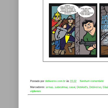
Postado por
debiverso.com.br
às
15:22
Nenhum comentário:
Marcadores:
armas. subestimar
,
casal
,
Debiloid's
,
Debiverso
,
Glad
vigilantes