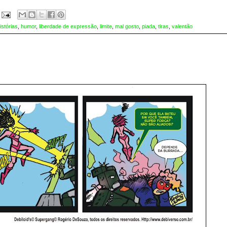
istórias
,
humor
,
liberdade de expressão
,
limite
,
mal gosto
,
piada
,
tiras
,
valentão