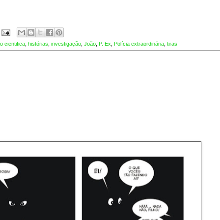
o cientifica
,
histórias
,
investigação
,
João
,
P. Ex
,
Polícia extraordinária
,
tiras