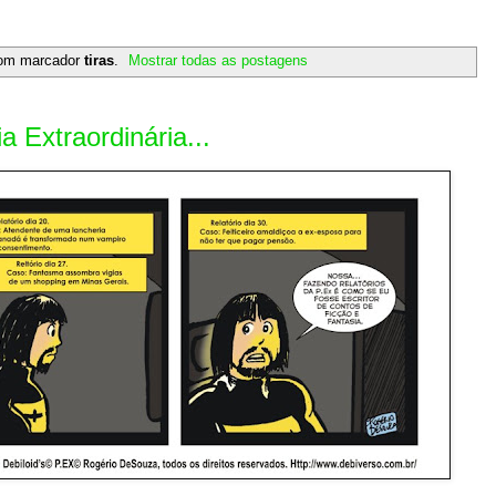
com marcador
tiras
.
Mostrar todas as postagens
 Extraordinária...