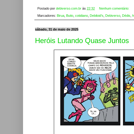
Postado por
debiverso.com.br
às
22:32
Nenhum comentário:
Marcadores:
Birua
,
Butio
,
cotidiano
,
Debiloid's
,
Debiverso
,
Dédis
,
h
sábado, 31 de maio de 2025
Heróis Lutando Quase Juntos