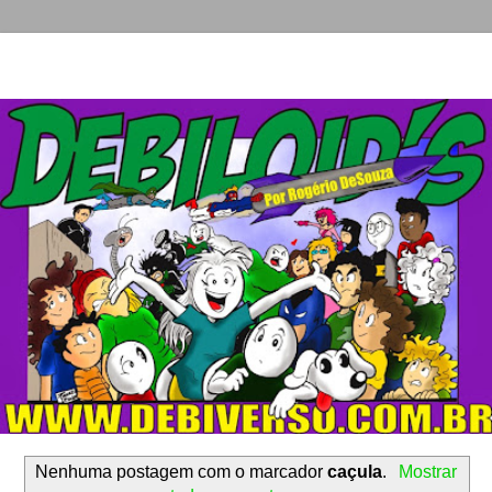
Nenhuma postagem com o marcador
caçula
.
Mostrar