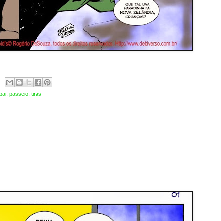
pai
,
passeio
,
tiras