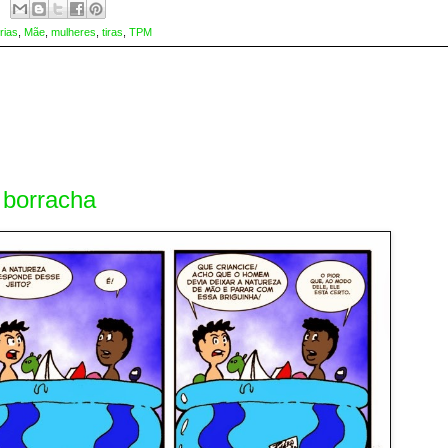
rias
,
Mãe
,
mulheres
,
tiras
,
TPM
 borracha