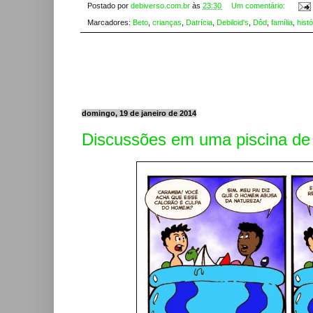
Postado por
debiverso.com.br
às
23:30
Um comentário:
Marcadores:
Beto
,
crianças
,
Datrícia
,
Debiloid's
,
Dôd
,
família
,
histó
domingo, 19 de janeiro de 2014
Discussões em uma piscina de